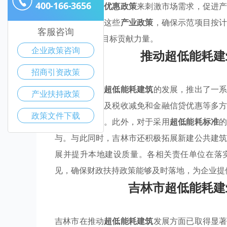
400-166-3656
准，通过提供
优惠政策
来刺激市场需求，促进
全力以赴落实这些
产业政策
，确保示范项目按
客服咨询
现国家“双碳”目标贡献力量。
企业政策咨询
推动超低能耗建
招商引资政策
吉林市为加快
超低能耗建筑
的发展，推出了一
产业扶持政策
金补助，还涉及税收减免和金融信贷优惠等多
政策文件下载
降低开发成本。此外，对于采用
超低能耗标准
与。与此同时，吉林市还积极拓展新建公共建
展并提升本地建设质量。各相关责任单位在落
见，确保财政扶持政策能够及时落地，为企业提
吉林市超低能耗建
吉林市在推动
超低能耗建筑
发展方面已取得显